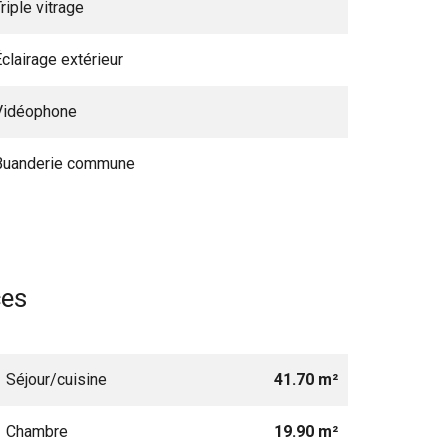
riple vitrage
Éclairage extérieur
Vidéophone
Buanderie commune
ces
1 Séjour/cuisine
41.70 m²
1 Chambre
19.90 m²