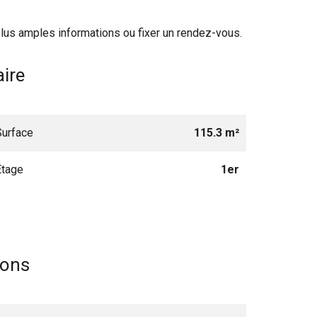
 plus amples informations ou fixer un rendez-vous.
ire
Surface
115.3 m²
Étage
1er
ions