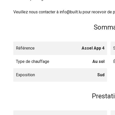
Veuillez nous contacter à info@built.lu pour recevoir de
Somma
Référence
Assel App 4
Type de chauffage
Au sol
Exposition
Sud
Prestat